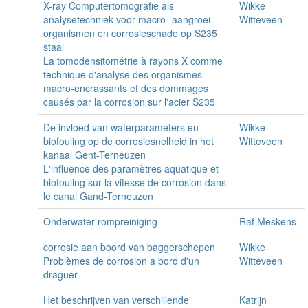
X-ray Computertomografie als
Wikke
analysetechniek voor macro- aangroei
Witteveen
organismen en corrosieschade op S235
staal
La tomodensitométrie à rayons X comme
technique d'analyse des organismes
macro-encrassants et des dommages
causés par la corrosion sur l'acier S235
De invloed van waterparameters en
Wikke
biofouling op de corrosiesnelheid in het
Witteveen
kanaal Gent-Terneuzen
L'influence des paramètres aquatique et
biofouling sur la vitesse de corrosion dans
le canal Gand-Terneuzen
Onderwater rompreiniging
Raf Meskens
corrosie aan boord van baggerschepen
Wikke
Problèmes de corrosion a bord d'un
Witteveen
draguer
Het beschrijven van verschillende
Katrijn