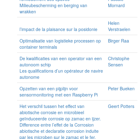
Milieubescherming en berging van
Mornard
wrakken
Helen
l’impact de la plaisance sur la posidonie
Verstraelen
Optimalisatie van logistieke processen op
Birger Raa
container terminals
De kwalificaties van een operator van een
Christophe
autonoom schip
Sensen
Les qualifications d’un opérateur de navire
autonome
Opzetten van een pijplijn voor
Peter Bueken
sensormonitoring met een Raspberry Pi
Het verschil tussen het effect van
Geert Potters
abiotische corrosie en microbieel
geïnduceerde corrosie op zamac en ijzer.
Difference entre l’effet de la Corrosion
abiotische et declaratie corrosion induite
par les microben sur le zamac et le fer.