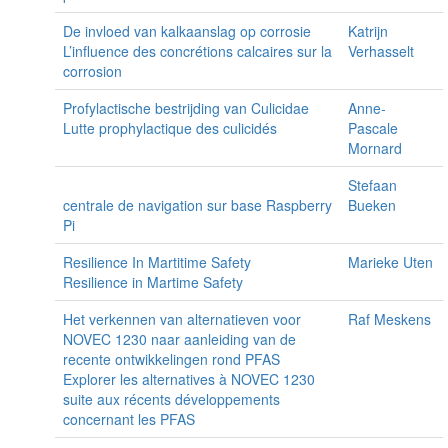
De invloed van kalkaanslag op corrosie
Katrijn
L’influence des concrétions calcaires sur la
Verhasselt
corrosion
Profylactische bestrijding van Culicidae
Anne-
Lutte prophylactique des culicidés
Pascale
Mornard
Stefaan
centrale de navigation sur base Raspberry
Bueken
Pi
Resilience In Martitime Safety
Marieke Uten
Resilience in Martime Safety
Het verkennen van alternatieven voor
Raf Meskens
NOVEC 1230 naar aanleiding van de
recente ontwikkelingen rond PFAS
Explorer les alternatives à NOVEC 1230
suite aux récents développements
concernant les PFAS