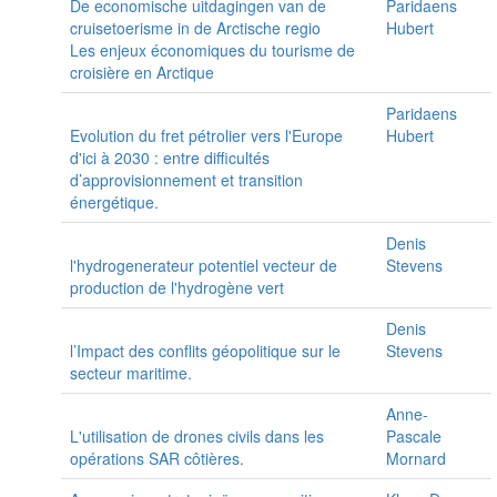
De economische uitdagingen van de
Paridaens
cruisetoerisme in de Arctische regio
Hubert
Les enjeux économiques du tourisme de
croisière en Arctique
Paridaens
Evolution du fret pétrolier vers l'Europe
Hubert
d'ici à 2030 : entre difficultés
d’approvisionnement et transition
énergétique.
Denis
l'hydrogenerateur potentiel vecteur de
Stevens
production de l'hydrogène vert
Denis
l’Impact des conflits géopolitique sur le
Stevens
secteur maritime.
Anne-
L'utilisation de drones civils dans les
Pascale
opérations SAR côtières.
Mornard