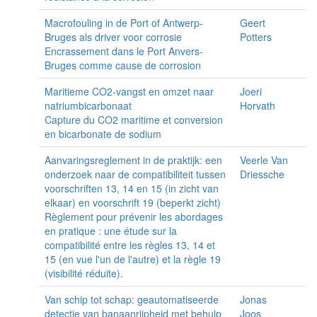
Macrofouling in de Port of Antwerp-
Geert
Bruges als driver voor corrosie
Potters
Encrassement dans le Port Anvers-
Bruges comme cause de corrosion
Maritieme CO2-vangst en omzet naar
Joeri
natriumbicarbonaat
Horvath
Capture du CO2 maritime et conversion
en bicarbonate de sodium
Aanvaringsreglement in de praktijk: een
Veerle Van
onderzoek naar de compatibiliteit tussen
Driessche
voorschriften 13, 14 en 15 (in zicht van
elkaar) en voorschrift 19 (beperkt zicht)
Règlement pour prévenir les abordages
en pratique : une étude sur la
compatibilité entre les règles 13, 14 et
15 (en vue l'un de l'autre) et la règle 19
(visibilité réduite).
Van schip tot schap: geautomatiseerde
Jonas
detectie van banaanrijpheid met behulp
Joos