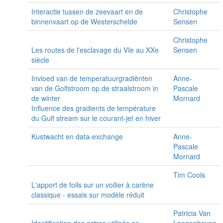
Interactie tussen de zeevaart en de
Christophe
binnenvaart op de Westerschelde
Sensen
Christophe
Les routes de l'esclavage du VIe au XXe
Sensen
siècle
Invloed van de temperatuurgradiënten
Anne-
van de Golfstroom op de straalstroom in
Pascale
de winter
Mornard
Influence des gradients de température
du Gulf stream sur le courant-jet en hiver
Kustwacht en data-exchange
Anne-
Pascale
Mornard
Tim Cools
L'apport de foils sur un voilier à carène
classique - essais sur modèle réduit
Patricia Van
Identification des astres utilisés en
Langenhoven