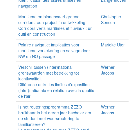
navigation
Maritieme en binnenvaart groene
Christophe
corridors: een project in ontwikkeling
Sensen
Corridors verts maritimes et fluviaux : un
outil en construction
Polaire navigatie: implicaties voor
Marieke Uten
maritieme verzekering en salvage door
NW en NO passage
Verschil tussen (inter)national
Werner
grenswaarden met betrekking tot
Jacobs
luchtkwaliteit
Différence entre les limites d'exposition
(inter)nationale en relation avec la qualité
de l'air
Is het routeringsprogramma ZEZO
Werner
bruikbaar in het derde jaar bachelor om
Jacobs
de student met weersroutering te
familiariseren?
Le programme de routage ZEZO est-il